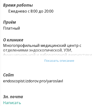
Время работы
Ежеднево с 8:00 до 20:00
Приём
Платный
О клинике
Многопрофильный медицинский центр с
отделениями эндоскопической, УЗИ,
функциональной и лабораторной диагностики,
лазерной и консервативной амбулаторной
Показать описание
хирургии, процедурным кабинетом и сильной
командой узкоспециализированных врачей.
Направления лечения представленные в клинике:
Сайт
проктология, флебология, гинекология,
endoscopist.izdorov.pro/yaroslavl
травматология и ортопедия, гастроэнтерология,
терапия, диетология, эндокринология, неврология,
хирургия.
Эл. почта
Написать