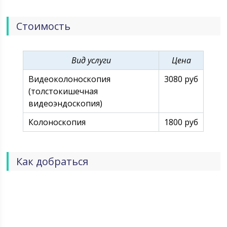
признанием у жителей Волгограда и Волгоградской
области. ДИАЛАЙН продолжает развиваться, делая
Стоимость
доступными для своих пациентов современные
медицинские технологии наивысшего качества.
Вид услуги
Цена
Видеоколоноскопия
3080 руб
(толстокишечная
видеоэндоскопия)
Колоноскопия
1800 руб
Как добраться