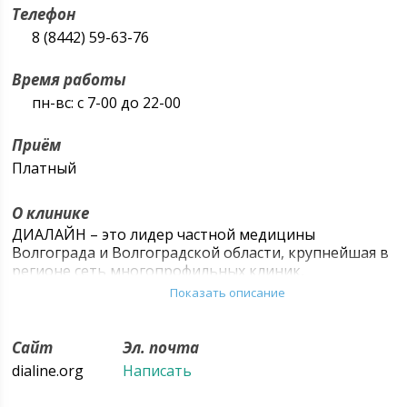
Телефон
8 (8442) 59-63-76
Время работы
пн-вс: с 7-00 до 22-00
Приём
Платный
О клинике
ДИАЛАЙН – это лидер частной медицины
Волгограда и Волгоградской области, крупнейшая в
регионе сеть многопрофильных клиник,
предоставляющая полный комплекс услуг по
Показать описание
профилактике, диагностике и лечению заболеваний.
Миссия нашей компании – сделать доступными
качественную медицинскую помощь и
Сайт
Эл. почта
современные медицинские технологии для жителей
dialine.org
Написать
регионов нашего присутствия. Сегодня компания
ДИАЛАЙН пользуется заслуженным авторитетом и