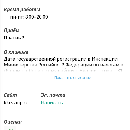
Время работы
пн-пт: 8:00–20:00
Приём
Платный
О клинике
Дата государственной регистрации в Инспекции
Министерства Российской Федерации по налогам и
сборам по Ленинскому району г. Владивостока – 31
мая 1996 года 25 № 837 за основным
Показать описание
государственным регистрационным номером
1022501275060. Сведения об учредителе:
Учредителем (собственником имущества) ГАУЗ
Сайт
Эл. почта
«ККЦ СВМП» является Приморский край. От имени
kkcsvmp.ru
Написать
Приморского края функции и полномочия
учредителя (собственника имущества) ГАУЗ «ККЦ
СВМП» осуществляют Администрация Приморского
Оценки
края, отраслевой орган исполнительной власти
Приморского края - департамент здравоохранения
4
/5