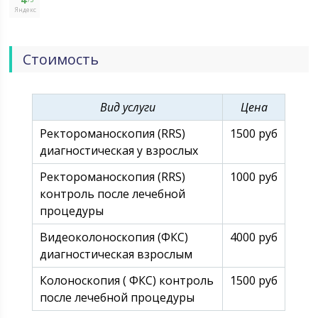
Приморского края, орган по управлению
Яндекс
имуществом Приморского края - департамент
земельных и имущественных отношений
Приморского края.
Стоимость
Вид услуги
Цена
Ректороманоскопия (RRS)
1500 руб
диагностическая у взрослых
Ректороманоскопия (RRS)
1000 руб
контроль после лечебной
процедуры
Видеоколоноскопия (ФКС)
4000 руб
диагностическая взрослым
Колоноскопия ( ФКС) контроль
1500 руб
после лечебной процедуры