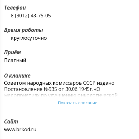
Телефон
8 (3012) 43-75-05
Время работы
круглосуточно
Приём
Платный
О клинике
Советом народных комиссаров СССР издано
Постановление №935 от 30.06.1945г. «О
мероприятиях по улучшению онкологической
помощи населению». К 1948г. была развернута по
Показать описание
стране сеть онкологических диспансеров.
Соответствующее постановление «О мероприятиях
по улучшению онкологической помощи населению»
Сайт
№ 92 от 22 марта 1946г. было принято Советом
www.brkod.ru
Министров Бурят - Монгольской Автономной
Советской Социалистической Республики.