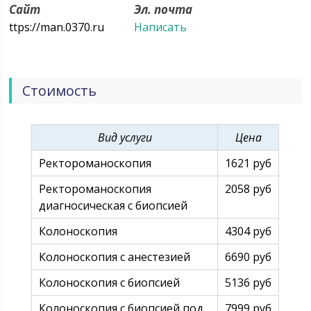
информационные потоки, требующие постоянной
Сайт
Эл. почта
психоэмоциональной концентрации,
ttps://man.0370.ru
Написать
нерациональное питание, порочные привычки,
профессиональные, а иногда, и семейные проблемы
не улучшают качество жизни современного
мужчины. К этим факторам можно добавить
Стоимость
некоторые глобальные, такие как экотехногенные
неблагополучия, социально-экономические,
геополитические сложности, которые сгущают
краски неблагоприятного фона.
Вид услуги
Цена
Ректороманоскопия
1621 руб
Ректороманоскопия
2058 руб
диагносическая с биопсией
Колоноскопия
4304 руб
Колоноскопия с анестезией
6690 руб
Колоноскопия с биопсией
5136 руб
Колоноскопия с биопсией под
7999 руб