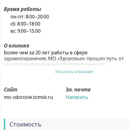
Время работы
пн-пт: 8:00–20:00
сб: 8:00–18:00
вс: 9:00–15:00
О клинике
Более чем за 20 лет работы в сфере
здравоохранения, МО «Здоровье» прошло путь от
узкоспециализированной поликлиники до
многопрофильного медицинского центра. Сегодня
Показать описание
МО «Здоровье» — одно из крупнейших
медицинских учреждений города Томска, в котором
клиенты могут получить максимально полное
Сайт
Эл. почта
медицинское обслуживание в комфортных условиях
mo-zdorovie.tomsk.ru
Написать
и в оптимальные сроки. В нашем центре работает
профессионально подготовленный персонал:
профессора, доктора и кандидаты медицинских
наук, врачи высшей категории, имеющие большой
Стоимость
опыт практической работы.