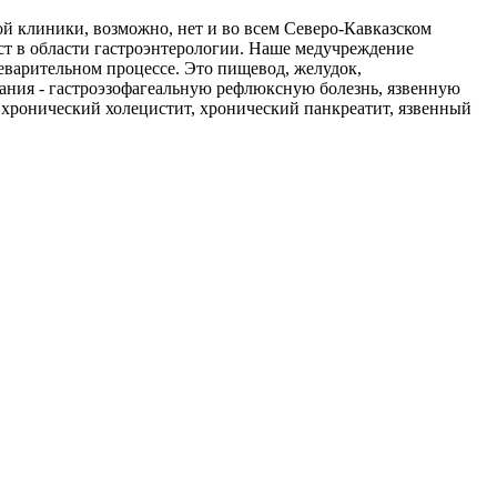
ой клиники, возможно, нет и во всем Северо-Кавказском
ст в области гастроэнтерологии. Наше медучреждение
варительном процессе. Это пищевод, желудок,
евания - гастроэзофагеальную рефлюксную болезнь, язвенную
 хронический холецистит, хронический панкреатит, язвенный