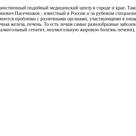
единственный подобный медицинский центр в городе и крае. Так
иевич Пасечников - известный в России и за рубежом специали
меются проблемы с различными органами, участвующими в пище
чная железа, печень. То есть лечим самые разнообразные забол
 алкогольный гепатит, неалкогольную жировую болезнь печени),