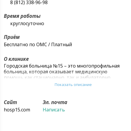
8 (812) 338‑96-98
Время работы
круглосуточно
Приём
Бесплатно по ОМС / Платный
О клинике
Городская больница №15 – это многопрофильная
больница, которая оказывает медицинскую
помощь как стационарно, так и амбулаторно.
Больница оснащена современным медицинским
Показать описание
оборудованием, а, главное,
высококвалифицированными специалистами, что
позволяет пациентам получить необходимую
Сайт
Эл. почта
медицинскую помощь в полном объеме.
hosp15.com
Написать