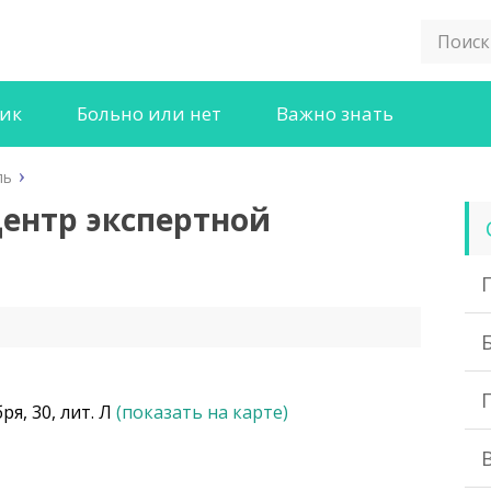
ник
Больно или нет
Важно знать
ль
Центр экспертной
ря, 30, лит. Л
(показать на карте)