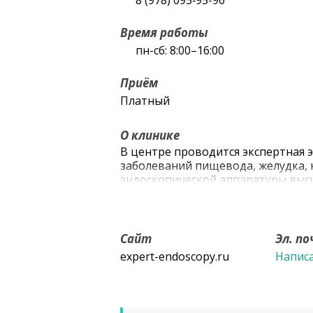
8 (978) 095‑95-96
Время работы
пн-сб: 8:00–16:00
Приём
Платный
О клинике
В центре проводится экспертная 
заболеваний пищевода, желудка, 
эндоскопической аппаратуры выс
III), не имеющей аналогов в Крыму
Сайт
Эл. п
expert-endoscopy.ru
Напис