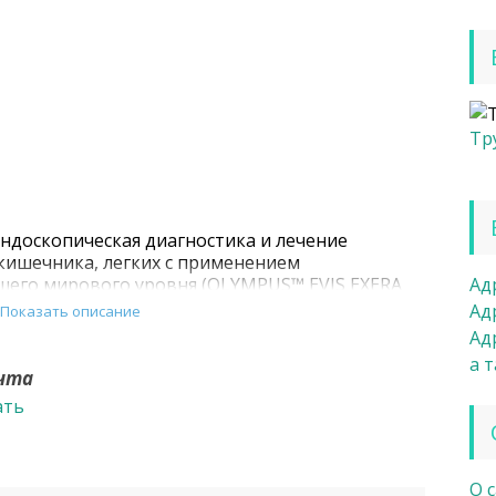
Тр
эндоскопическая диагностика и лечение
кишечника, легких с применением
шего мирового уровня (OLYMPUS™ EVIS EXERA
Ад
.
Ад
Показать описание
Ад
а 
очта
ать
О 