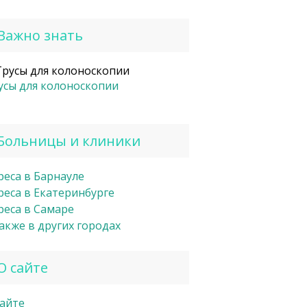
Важно знать
усы для колоноскопии
Больницы и клиники
реса в Барнауле
реса в Екатеринбурге
реса в Самаре
также в других городах
О сайте
сайте