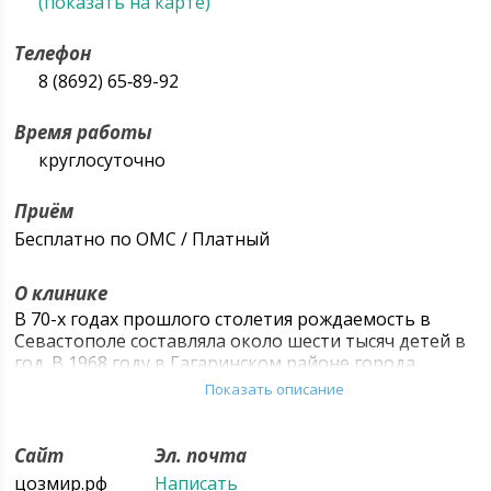
(показать на карте)
Телефон
8 (8692) 65‑89-92
Время работы
круглосуточно
Приём
Бесплатно по ОМС / Платный
О клинике
В 70-х годах прошлого столетия рождаемость в
Севастополе составляла около шести тысяч детей в
год. В 1968 году в Гагаринском районе города
введен в строй родильный дом №1. Медицинская
Показать описание
помощь детскому населению оказывалась в
педиатрических отделениях на территории
нескольких больниц. Первый роддом, а также
Сайт
Эл. почта
родильные и детские отделения в городских
цозмир.рф
Написать