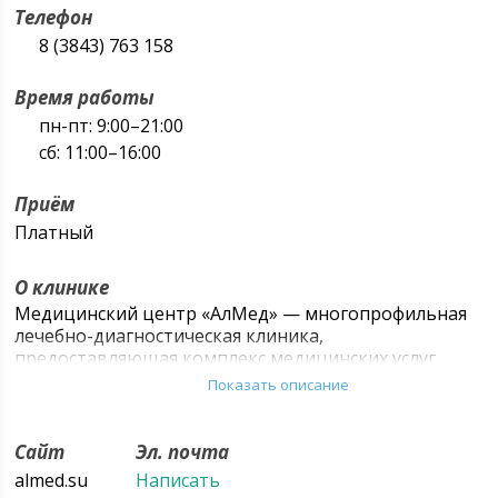
Телефон
8 (3843) 763 158
Время работы
пн-пт: 9:00–21:00
сб: 11:00–16:00
Приём
Платный
О клинике
Медицинский центр «АлМед» — многопрофильная
лечебно-диагностическая клиника,
предоставляющая комплекс медицинских услуг,
включая диагностику и лечение, в том числе
Показать описание
хирургическое в стационаре. «АлМед» — это
команда профессиональных врачей, современное,
высокоточное оборудование и высокий уровень
Сайт
Эл. почта
сервиса
almed.su
Написать