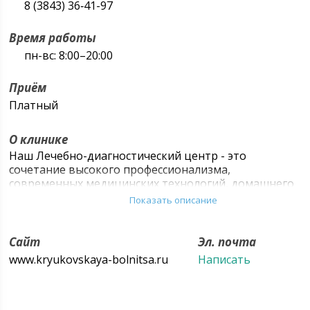
8 (3843) 36‑41-97
Время работы
пн-вс: 8:00–20:00
Приём
Платный
О клинике
Наш Лечебно-диагностический центр - это
сочетание высокого профессионализма,
современных медицинских технологий, домашнего
уюта и тепла человеческих рук. Тот, кто хоть раз
Показать описание
побывал у нас, будет лечиться только здесь не
только потому, что мы предлагаем широкий спектр
медицинских услуг, а ещё и потому, что у нас
Сайт
Эл. почта
реальные цены, современный больничный сервис и
www.kryukovskaya-bolnitsa.ru
Написать
комфорт.