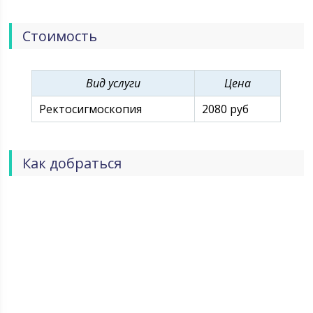
предельную внимательность медперсонала по
отношению к каждому пациенту. Мы несем личную
Стоимость
ответственность за качество оказываемых нами
услуг.
Вид услуги
Цена
Ректосигмоскопия
2080 руб
Как добраться