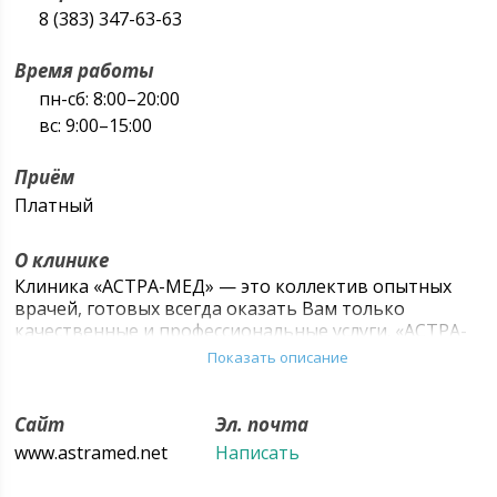
8 (383) 347-63-63
Время работы
пн-сб: 8:00–20:00
вс: 9:00–15:00
Приём
Платный
О клинике
Клиника «АСТРА-МЕД» — это коллектив опытных
врачей, готовых всегда оказать Вам только
качественные и профессиональные услуги. «АСТРА-
МЕД» работает с 2002 года, входит в десятку лучших
Показать описание
многопрофильных медицинских центров
Новосибирска. Наша главная задача — быть на
страже Вашего здоровья. Поэтому в нашей команде
Сайт
Эл. почта
работают только высококвалифицированные
www.astramed.net
Написать
специалисты, постоянно повышающие свой
уровень. Мы гарантируем добросовестность и