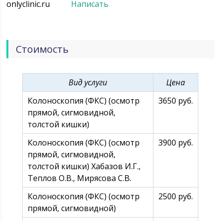
onlyclinic.ru
Написать
которой человек не мог бы к нам обратиться. За все
годы существования Онли Клиник мы помогли
более 15 000 пациентам.
Стоимость
Вид услуги
Цена
Колоноскопия (ФКС) (осмотр
3650 руб.
прямой, сигмовидной,
толстой кишки)
Колоноскопия (ФКС) (осмотр
3900 руб.
прямой, сигмовидной,
толстой кишки) Хабазов И.Г.,
Теплов О.В., Мирясова С.В.
Колоноскопия (ФКС) (осмотр
2500 руб.
прямой, сигмовидной)