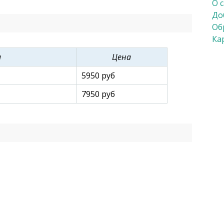
 и детское. Вскоре стали функционировать
О 
деления, а в 1976 году – анестезиологическое.
До
Об
Ка
и
Цена
5950 руб
7950 руб