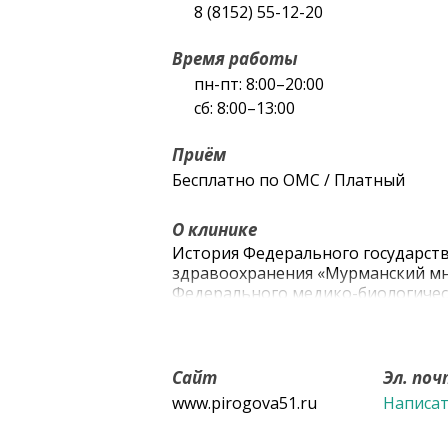
8 (8152) 55-12-20
Время работы
пн-пт: 8:00–20:00
сб: 8:00–13:00
Приём
Бесплатно по ОМС / Платный
О клинике
История Федерального государст
здравоохранения «Мурманский мн
Федерального медико-биологическо
учреждение называлось Мурманск
№12 в поселке Дровяном был прис
1918 году в ней насчитывалось 60 
стала самостоятельным медицинск
Сайт
Эл. по
введено в эксплуатацию нынешне
www.pirogova51.ru
Написа
рассчитанное на 300 коек. Через 
терапевтическое, по нервным бол