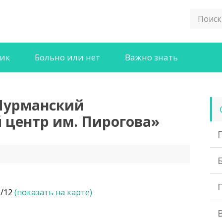
ник
Больно или нет
Важно знать
Мурманский
центр им. Пирогова»
2/12
(показать на карте)