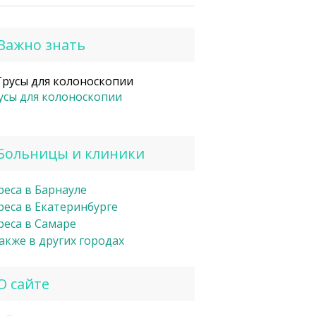
Важно знать
усы для колоноскопии
Больницы и клиники
реса в Барнауле
реса в Екатеринбурге
реса в Самаре
также в других городах
О сайте