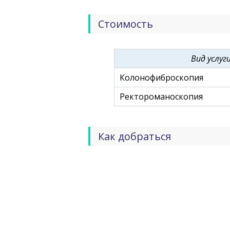
ушное, глазное, гинекологическое
урологическое и онкологическое от
Стоимость
Вид услуг
Колонофиброскопия
Ректороманоскопия
Как добраться