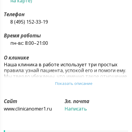
на карте)
Телефон
8 (495) 152‑33-19
Время работы
пн-вс: 8:00–21:00
О клинике
Наша клиника в работе использует три простых
правила: узнай пациента, успокой его и помоги ему.
Мы твердо убеждены, что именно такое отношение
способно эффективно решить проблему человека,
Показать описание
помогает ему выздороветь и жить комфортной
жизнью. Поэтому мы тщательно выбираем
докторов для нашей дружной команды. Мы
Сайт
Эл. почта
оцениваем не только их профессионализм и успехи,
www.clinicanomer1.ru
Написать
но и отношение к людям, жизненные правила и
принципы. В «Клинике №1» в Люблино работает
свыше 30 профессионалов высшей врачебной
категории- доктора и кандидаты медицинских наук.