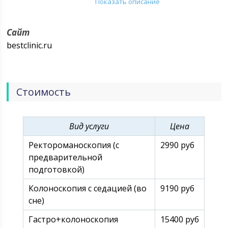
Показать описание
детей по большинству направлений медицины. У
нас есть современный круглосуточных стационар,
Детский Медицинский центр, Стоматологические
Сайт
центры, а также Центры врачебной косметологии и
bestclinic.ru
эстетической медицины.
Стоимость
Вид услуги
Цена
Ректороманоскопия (с
2990 руб
предварительной
подготовкой)
Колоноскопия с седацией (во
9190 руб
сне)
Гастро+колоноскопия
15400 руб