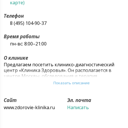
карте)
Телефон
8 (495) 104‑90-37
Время работы
пн-вс: 8:00–21:00
О клинике
Предлагаем посетить клинико-диагностический
центр «Клиника Здоровья». Он располагается в
центре Москвы, обследования и терапия
осуществляются в комфортной обстановке на
Показать описание
новейшем оборудовании. Медцентр успешно
работает с 2006 года, пользуется доверием сотен
пациентов.
Сайт
Эл. почта
www.zdorovie-klinika.ru
Написать