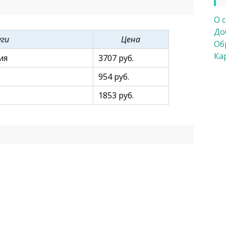
иотерапевтическое, патологоанатомическое
ивная поликлиника; диагностические и
О 
До
уги
Цена
Об
Ка
ия
3707 руб.
954 руб.
1853 руб.