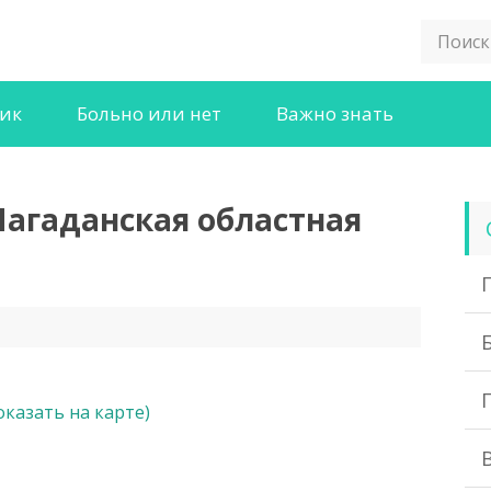
ник
Больно или нет
Важно знать
Магаданская областная
оказать на карте)