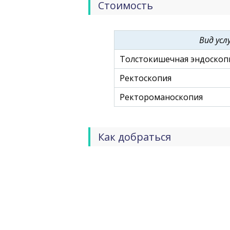
анестезиологии-реанимации, физ
Стоимость
отделения, областная консультат
вспомогательные службы.
Вид усл
Толстокишечная эндоскоп
Ректоскопия
Ректороманоскопия
Как добраться