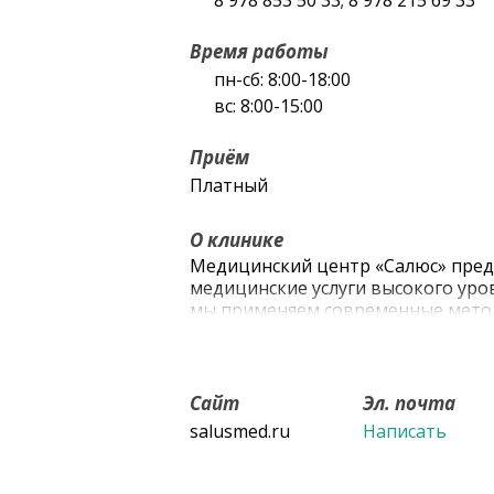
8 978 853 50 33; 8 978 215 69 33
Время работы
пн-сб: 8:00-18:00
вс: 8:00-15:00
Приём
Платный
О клинике
Медицинский центр «Салюс» пред
медицинские услуги высокого уро
мы применяем современные метод
к профильному специалисту на уд
собственной сертифицированной 
время.
Сайт
Эл. почта
salusmed.ru
Написать