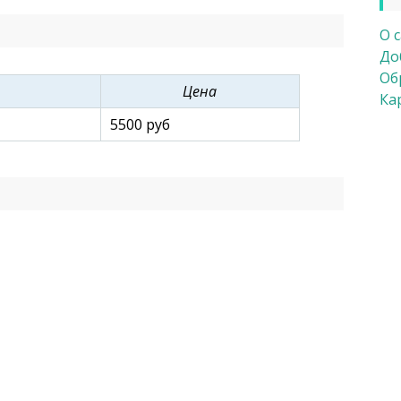
О 
До
Об
Цена
Ка
5500 руб