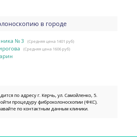
олоноскопию в городе
нника № 3
(Средняя цена 1401 руб)
ирогова
(Средняя цена 1606 руб)
арин
тся по адресу г. Керчь, ул. Самойленко, 5.
ройти процедуру фиброколоноскопии (ФКС).
навайте по контактным данным клиники.