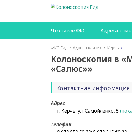
Что такое ФКС
Адреса кли
ФКС Гид
Адреса клиник
Керчь
Колоноскопия в «
«Салюс»»
Контактная информация
Адрес
г. Керчь, ул. Самойленко, 5
(пок
Телефон