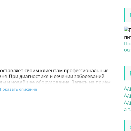
По
ос
оставляет своим клиентам профессиональные
вня. При диагностике и лечении заболеваний
ы и новейшее оборудование. Запись на приём
обные вам часы приёма и анализы в
Ад
Показать описание
лаборатории существенно экономят ваше
Ад
Ад
а 