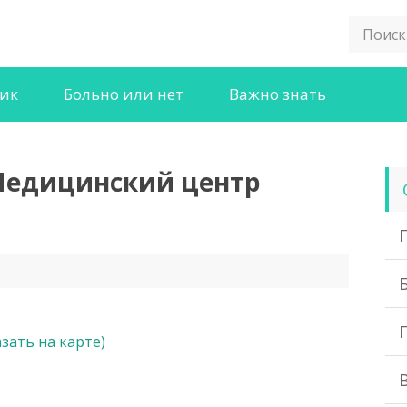
ник
Больно или нет
Важно знать
Медицинский центр
азать на карте)