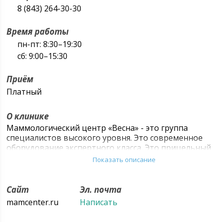
8 (843) 264-30-30
Время работы
пн-пт: 8:30–19:30
сб: 9:00–15:30
Приём
Платный
О клинике
Маммологический центр «Весна» - это группа
специалистов высокого уровня. Это современное
оборудование экспертного класса. Это прицельный
фокус на выявлении онкологических патологий. Это
Показать описание
надежность и достоверность на всех этапах
медицинского сопровождения. Это многолетнее
доверие тысяч наших пациентов!
Сайт
Эл. почта
mamcenter.ru
Написать