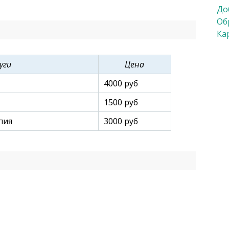
в каждом районе Казани и собственная
До
боратория.
Об
Ка
уги
Цена
4000 руб
1500 руб
пия
3000 руб