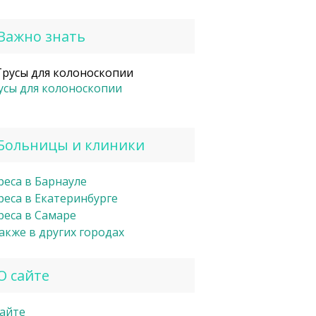
Важно знать
усы для колоноскопии
Больницы и клиники
реса в Барнауле
реса в Екатеринбурге
реса в Самаре
также в других городах
О сайте
сайте