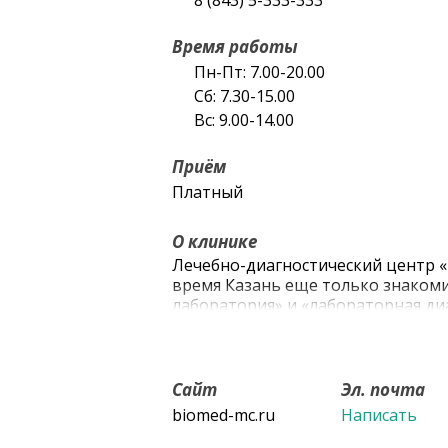
8 (843) 5-333-333
Время работы
Пн-Пт: 7.00-20.00
Сб: 7.30-15.00
Вс: 9.00-14.00
Приём
Платный
О клинике
Лечебно-диагностический центр «
время Казань еще только знакоми
лаборатория» и «лабораторная диа
лаборатория, где впервые в наше
исследования – полимеразная це
долго растущих возбудителей, не
методам. В настоящее время «БИ
Сайт
Эл. почта
медицинское учреждение, лидер 
biomed-mc.ru
Написать
Казани (по итогам независимого р
2014 году», проведенного эксперт