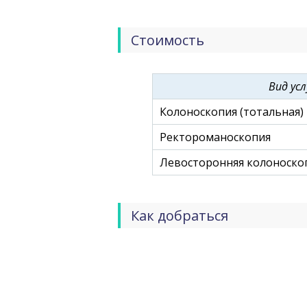
сеть поликлинических отделений 
современная многопрофильная ла
Стоимость
Вид усл
Колоноскопия (тотальная)
Ректороманоскопия
Левосторонняя колоноско
Как добраться