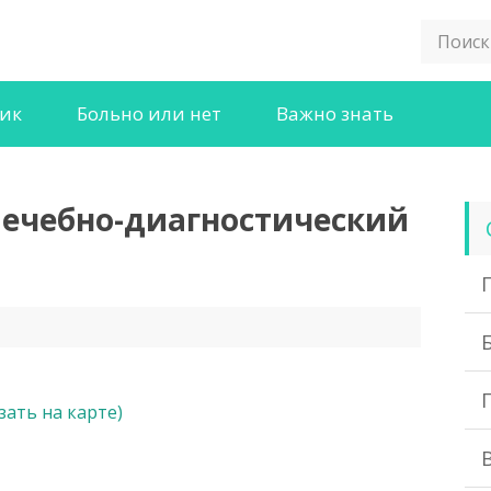
ник
Больно или нет
Важно знать
Лечебно-диагностический
»
зать на карте)