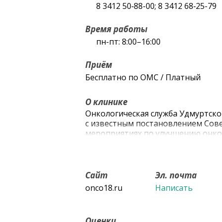
8 3412 50‑88-00; 8 3412 68‑25-79
Время работы
пн-пт: 8:00–16:00
Приём
Бесплатно по ОМС / Платный
О клинике
Онкологическая служба Удмуртской
с известным постановлением Сове
мероприятиях по улучшению онкол
Уже в начале 1946г. в г. Ижевске 
коек, с пансионатом на 20 больных
время в помещении фельдшерской
выделено 20 коек для хирургическ
Сайт
Эл. почта
паллиативной и симптоматическ
onco18.ru
Написать
Оценки