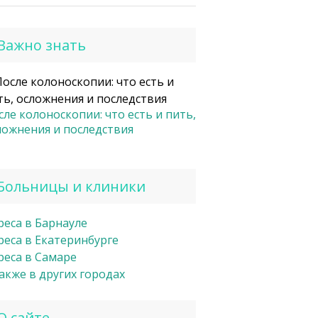
Важно знать
сле колоноскопии: что есть и пить,
ложнения и последствия
Больницы и клиники
реса в Барнауле
реса в Екатеринбурге
реса в Самаре
также в других городах
О сайте