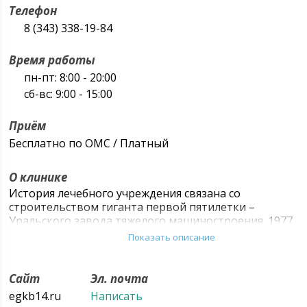
Телефон
8 (343) 338-19-84
Время работы
пн-пт: 8:00 - 20:00
сб-вс: 9:00 - 15:00
Приём
Бесплатно по ОМС / Платный
О клинике
История лечебного учреждения связана со
строительством гиганта первой пятилетки –
Уральского завода тяжелого машиностроения. 1977
г. сдан в эксплуатацию новый хирургический корпус,
Показать описание
где разместились просторные операционные,
оснащенные новейшим оборудованием,
размещены отделения: - экстренной хирургии, -
Сайт
Эл. почта
плановой хирургии, - травматологическое
egkb14.ru
Написать
отделение, - урологическое отделение, -