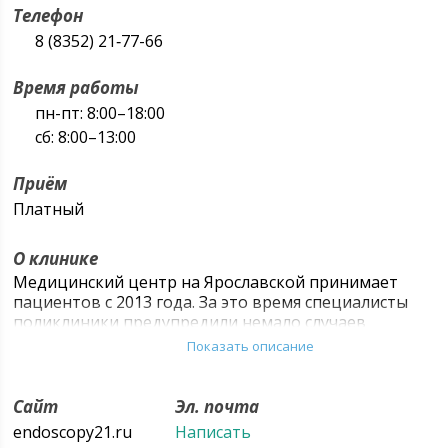
Телефон
8 (8352) 21‑77-66
Время работы
пн-пт: 8:00–18:00
сб: 8:00–13:00
Приём
Платный
О клинике
Медицинский центр на Ярославской принимает
пациентов c 2013 года. За это время специалисты
поликлиники предупредили немало случаев
возникновения раннего рака и различных
Показать описание
осложнений заболеваний. В этом нам помогает
высокий профессионализм наших врачей и
консультантов, современное оборудование и
Сайт
Эл. почта
условия приёма пациентов. Именно здесь Вы
endoscopy21.ru
Написать
можете получить консультацию от проверенных и