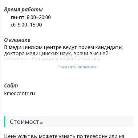
Время работы
пн-пт: 8:00–20:00
сб: 9:00–15:00
О клинике
В медицинском центре ведут прием кандидаты,
доктора медицинских наук, врачи высшей
категории. Слаженная работа команды
специалистов – это не только залог успеха и
Показать описание
процветания многопрофильного краевого центра ,
но и выполнение главной задачи медицины как
науки: лечение людей и обеспечение им высокого
Сайт
качества жизни, возможности спокойно трудиться
kmedcentr.ru
для благосостояния себя и своей семьи.
Стоимость
Цену услуг вы можете узнать по телефону или на